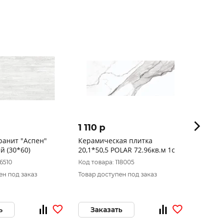
1 110 p
1 39
ранит "Аспен"
Керамическая плитка
Java 
й (30*60)
20,1*50,5 POLAR 72.96кв.м 1с
насте
00-06
16510
Код товара: 118005
Код то
ен под заказ
Товар доступен под заказ
Товар 
ь
Заказать
За