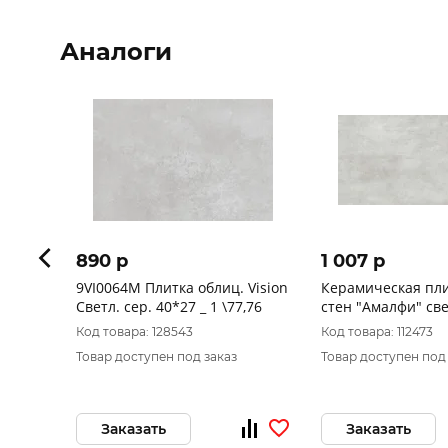
Аналоги
890 p
1 007 p
9VI0064M Плитка облиц. Vision
Керамическая пли
Светл. сер. 40*27 _ 1 \77,76
стен "Амалфи" св
(300*600)
Код товара: 128543
Код товара: 112473
Товар доступен под заказ
Товар доступен под
Заказать
Заказать