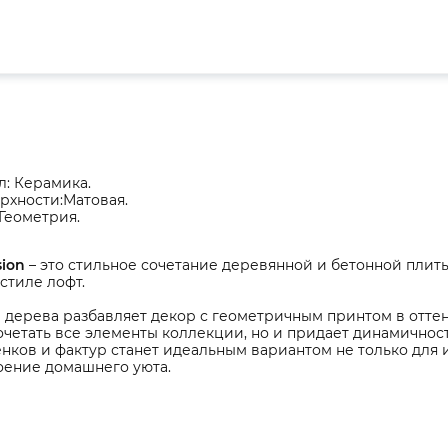
: Керамика.
рхности:Матовая.
Геометрия.
sion
– это стильное сочетание деревянной и бетонной плиты
стиле лофт.
 дерева разбавляет декор с геометричным принтом в оттенк
четать все элементы коллекции, но и придает динамичнос
нков и фактур станет идеальным вариантом не только для 
оение домашнего уюта.