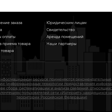
ение заказа
Юридическим лицам
а
Свидетельство
ы оплаты
Аренда помещений
а приема товара
Наши партнеры
 товара
информационном ресурсе применяются рекомендательные
гии (информационные технологии предоставления информ
ове сбора, систематизации и анализа сведений, относящихс
почтениям пользователей сети «Интернет», находящихся н
территории Российской Федерации)