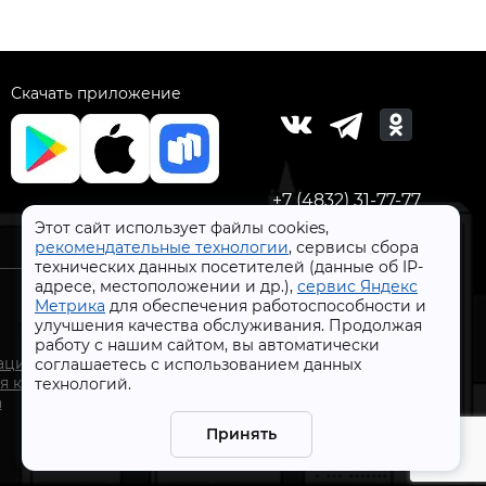
Скачать приложение
+7 (4832) 31-77-77
Этот сайт использует файлы cookies,
рекомендательные технологии
, сервисы сбора
технических данных посетителей (данные об IP-
адресе, местоположении и др.),
сервис Яндекс
Метрика
для обеспечения работоспособности и
улучшения качества обслуживания. Продолжая
работу с нашим сайтом, вы автоматически
СтройлоН 1998-2026 г.
ации
соглашаетесь с использованием данных
Публичная оферта
я к
технологий.
Обработка персональных данных
а
Политика конфиденциальности сервисов Яндекс
Принять