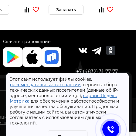
ь
Заказать
За
Скачать приложение
+7 (4832) 31-77-77
Этот сайт использует файлы cookies,
рекомендательные технологии
, сервисы сбора
технических данных посетителей (данные об IP-
адресе, местоположении и др.),
сервис Яндекс
Метрика
для обеспечения работоспособности и
улучшения качества обслуживания. Продолжая
работу с нашим сайтом, вы автоматически
СтройлоН 1998-2026 г.
ации
соглашаетесь с использованием данных
Публичная оферта
я к
технологий.
Обработка персональных данных
а
Политика конфиденциальности сервисов Яндекс