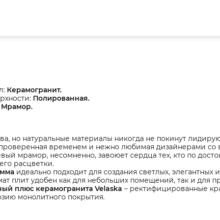
л:
Керамогранит.
рхности:
Полированная.
:
Мрамор.
ва, но натуральные материалы никогда не покинут лидиру
, проверенная временем и нежно любимая дизайнерами со 
ый мрамор, несомненно, завоюет сердца тех, кто по дост
его расцветки.
амма
идеально подходит для создания светлых, элегантных 
т плит удобен как для небольших помещений, так и для пр
ый плюс керамогранита Velaska
– ректифицированные края
юзию монолитного покрытия.