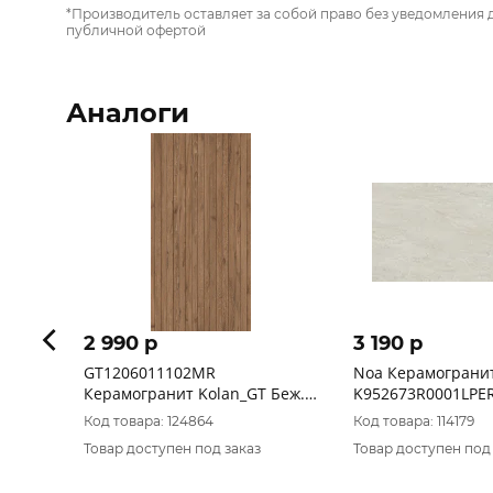
*Производитель оставляет за собой право без уведомления 
публичной офертой
Аналоги
2 990 p
3 190 p
GT1206011102MR
Noa Керамограни
Керамогранит Kolan_GT Беж.
K952673R0001LPER
60x120 _ 1\46,08
Код товара: 124864
Код товара: 114179
Товар доступен под заказ
Товар доступен под