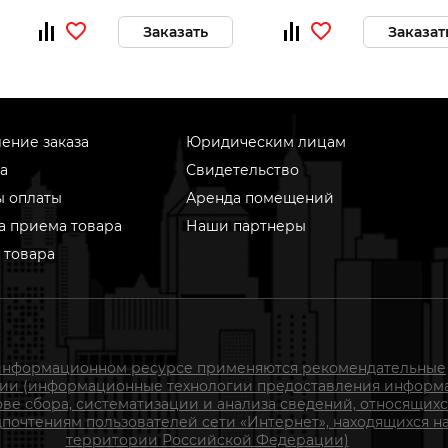
Заказать
Заказат
ение заказа
Юридическим лицам
а
Свидетельство
ы оплаты
Аренда помещений
а приема товара
Наши партнеры
 товара
информационном ресурсе применяются рекомендательные
гии (информационные технологии предоставления информ
ове сбора, систематизации и анализа сведений, относящихс
почтениям пользователей сети «Интернет», находящихся н
территории Российской Федерации)