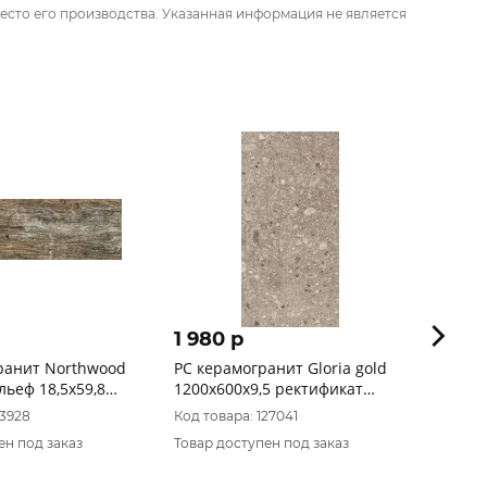
есто его производства. Указанная информация не является
1 980 p
1 39
Northwood
PC керамогранит Gloria gold
Калак
ьеф 18,5x59,8
1200х600х9,5 ректификат
Керам
матовый
60х12
13928
Код товара: 127041
Код то
ен под заказ
Товар доступен под заказ
Товар 