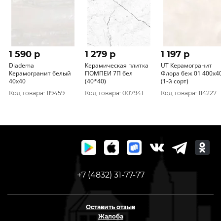
1 590 p
1 279 p
1 197 p
Diadema
Керамическая плитка
UT Керамогранит
Керамогранит белый
ПОМПЕИ 7П бел
Флора беж 01 400х4
40х40
(40*40)
(1-й сорт)
Код товара: 119459
Код товара: 007941
Код товара: 114227
+7 (4832) 31-77-77
Оставить отзыв
Жалоба