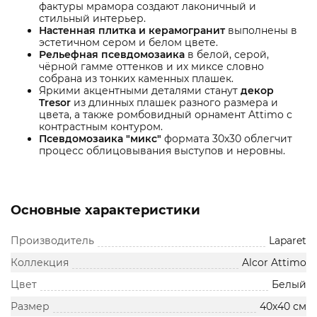
фактуры мрамора создают лаконичный и
стильный интерьер.
Настенная плитка и керамогранит
выполнены в
эстетичном сером и белом цвете.
Рельефная псевдомозаика
в белой, серой,
чёрной гамме оттенков и их миксе словно
собрана из тонких каменных плашек.
Яркими акцентными деталями станут
декор
Tresor
из длинных плашек разного размера и
цвета, а также ромбовидный орнамент Attimo с
контрастным контуром.
Псевдомозаика "микс"
формата 30х30 облегчит
процесс облицовывания выступов и неровны.
Основные характеристики
Производитель
Laparet
Коллекция
Alcor Attimo
Цвет
Белый
Размер
40х40 см