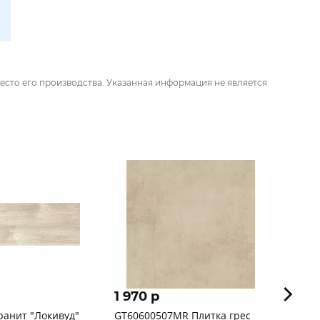
есто его производства. Указанная информация не является
1 970 p
1 59
ранит "Локивуд"
GT60600507MR Плитка грес
Julia