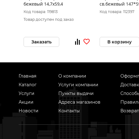
бежевый 14,7х59,4
св.бежевый 147*5
Код товара: 119813
Код товара: 112397
Товар доступен под заказ
Заказать
В корзину
Главная
О компании
Оформл
Каталог
Услуги компании
Доставк
Услуги
Пункты выдачи
Способ
Акции
Адреса магазинов
Правил
Новости
Контакты
Возврат