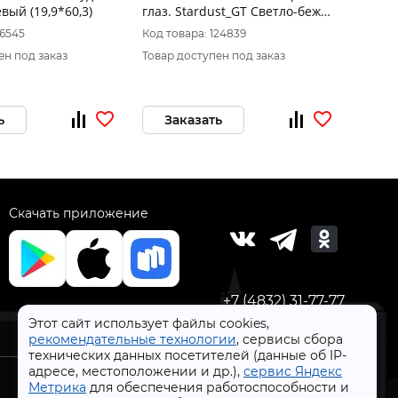
вый (19,9*60,3)
глаз. Stardust_GT Светло-беж.
бежев
60*60 _ 1 \43,2
16545
Код товара: 124839
Код тов
ен под заказ
Товар доступен под заказ
Товар 
ь
Заказать
За
Скачать приложение
+7 (4832) 31-77-77
Этот сайт использует файлы cookies,
рекомендательные технологии
, сервисы сбора
технических данных посетителей (данные об IP-
адресе, местоположении и др.),
сервис Яндекс
Метрика
для обеспечения работоспособности и