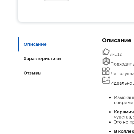
Описание
Описание
Лиц:
12
Характеристики
Подходит д
Отзывы
Легко укл
Идеально 
Изыскан
современ
Керамич
чувства,
Это не п
В колле