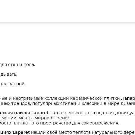
ля стен и пола.
адывать.
для ванной.
ные и неотразимые коллекции керамической плитки
Лапа
ных трендов, популярных стилей и классики в мире дизай
еская плитка Laparet
- это возможность создать индивид
 эмоции, мечты, мировоззрение.
росто плитка - это пространство для самовыражения.
кциях Laparet
нашли своё место теплота натурального дерев