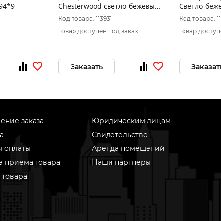
94*9
Chesterwood светло-бежевый
Светло-беже
(18.5*59,8) 1сорт
Код товара: 113931
Код товара: 1
Товар доступен под заказ
Товар доступ
Заказать
Заказат
ение заказа
Юридическим лицам
а
Свидетельство
ы оплаты
Аренда помещений
а приема товара
Наши партнеры
 товара