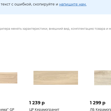
текст с ошибкой, скопируйте и
напишите нам.
дилера менять характеристики, внешний вид, комплектацию товара и м
1 239 p
1 299 p
рима" GP
ЦР Керамогранит
ЛБ Керамог