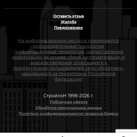
Оставить отзыв
Жалоба
Предложение
На информационном ресурсе применяются
рекомендательные технологии
(информационные технологии предоставления
информации на основе сбора, систематизации и
анализа сведений, относящихся к
предпочтениям пользователей сети «Интернет»,
находящихся на территории Российской
Федерации)
СтройлоН 1998-2026 г.
Публичная оферта
Обработка персональных данных
Политика конфиденциальности сервисов Яндекс