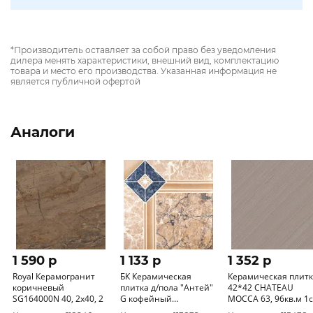
*Производитель оставляет за собой право без уведомления
дилера менять характеристики, внешний вид, комплектацию
товара и место его производства. Указанная информация не
является публичной офертой
Аналоги
1 590 p
1 133 p
1 352 p
Royal Керамогранит
БК Керамическая
Керамическая плит
коричневый
плитка д/пола "Антей"
42*42 CHATEAU
SG164000N 40, 2х40, 2
G кофейный
MOCCA 63, 96кв.м 1с
(418*418*8) 1сорт