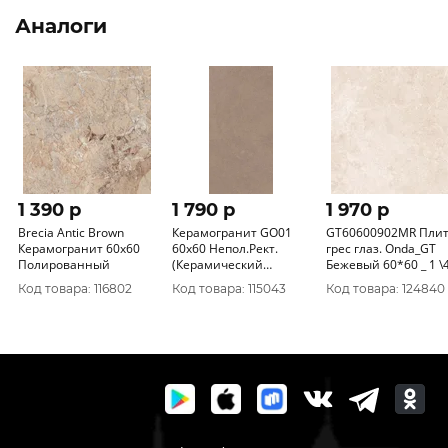
Аналоги
1 390 p
1 790 p
1 970 p
Brecia Antic Brown
Керамогранит GO01
GT60600902MR Плит
Керамогранит 60х60
60x60 Непол.Рект.
грес глаз. Onda_GT
Полированный
(Керамический
Бежевый 60*60 _ 1 \4
гранит) (0_006)
2
Код товара: 116802
Код товара: 115043
Код товара: 124840