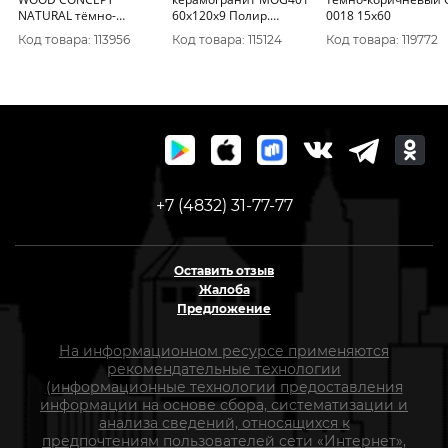
NATURAL тёмно-
60x120x9 Полир.
0018 15х60
коричневый
(Керамический
Код товара: 113956
Код товара: 115124
Код товара: 119772
ректификат (21, 8*89,
гранит) (0_050)
8*0, 8) 1сорт
+7 (4832) 31-77-77
Оставить отзыв
Жалоба
Предложение
На информационном ресурсе применяются
рекомендательные технологии
(информационные технологии предоставления
информации на основе сбора, систематизации и
анализа сведений, относящихся к
предпочтениям пользователей сети «Интернет»,