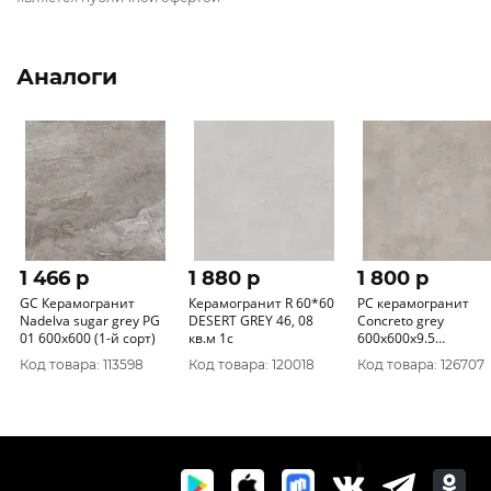
Аналоги
1 466 p
1 880 p
1 800 p
GC Керамогранит
Керамогранит R 60*60
PC керамогранит
Nadelva sugar grey PG
DESERT GREY 46, 08
Concreto grey
01 600х600 (1-й сорт)
кв.м 1с
600х600х9.5
ректификат матовы
Код товара: 113598
Код товара: 120018
Код товара: 126707