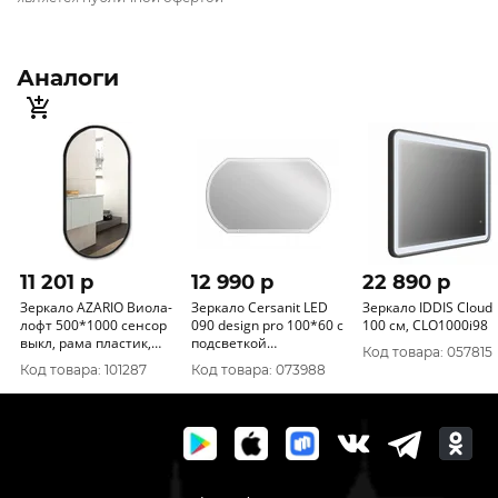
Аналоги
11 201 p
12 990 p
22 890 p
Зеркало AZARIO Виола-
Зеркало Cersanit LED
Зеркало IDDIS Cloud
лофт 500*1000 сенсор
090 design pro 100*60 с
100 см, CLO1000i98
выкл, рама пластик,
подсветкой
Код товара: 057815
гор-вертикальное
антизапотевание
Код товара: 101287
Код товара: 073988