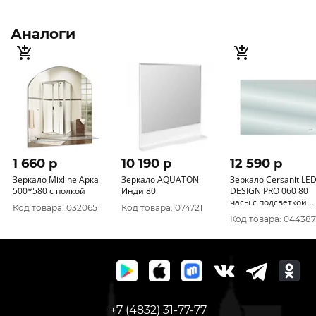
Аналоги
1 660 p
10 190 p
12 590 p
Зеркало Mixline Арка
Зеркало AQUATON
Зеркало Cersanit LE
500*580 с полкой
Инди 80
DESIGN PRO 060 80
часы с подсветкой
Код товара: 032065
Код товара: 074721
прямоугольное
Код товара: 044387
+7 (4832) 31-77-77