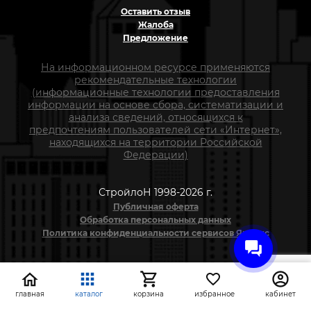
Оставить отзыв
Жалоба
Предложение
На информационном ресурсе применяются
рекомендательные технологии
(информационные технологии предоставления
информации на основе сбора, систематизации и
анализа сведений, относящихся к
предпочтениям пользователей сети «Интернет»,
находящихся на территории Российской
Федерации)
СтройлоН 1998-2026 г.
Публичная оферта
Обработка персональных данных
Политика конфиденциальности сервисов Яндекс
главная
каталог
корзина
избранное
кабинет