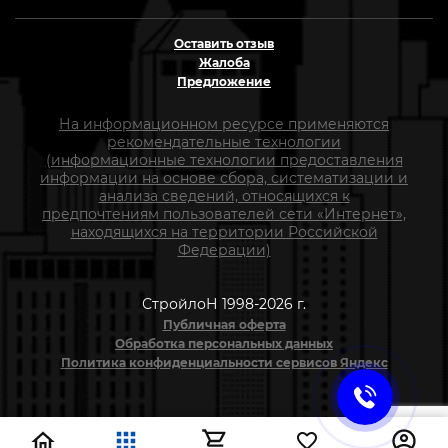
Оставить отзыв
Жалоба
Предложение
На информационном ресурсе применяются
рекомендательные технологии
(информационные технологии предоставления
информации на основе сбора, систематизации и
анализа сведений, относящихся к
предпочтениям пользователей сети «Интернет»,
находящихся на территории Российской
Федерации)
СтройлоН 1998-2026 г.
Публичная оферта
Обработка персональных данных
Политика конфиденциальности сервисов Яндекс