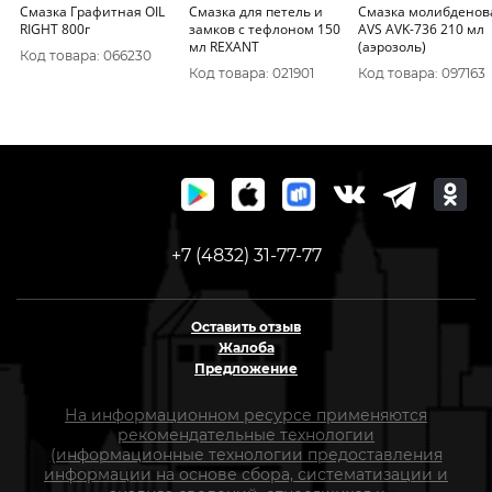
Смазка Графитная OIL
Смазка для петель и
Смазка молибденов
RIGHT 800г
замков с тефлоном 150
AVS AVK-736 210 мл
мл REXANT
(аэрозоль)
Код товара: 066230
Код товара: 021901
Код товара: 097163
+7 (4832) 31-77-77
Оставить отзыв
Жалоба
Предложение
На информационном ресурсе применяются
рекомендательные технологии
(информационные технологии предоставления
информации на основе сбора, систематизации и