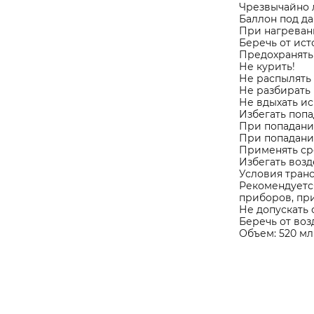
Чрезвычайно 
Баллон под д
При нагреван
Беречь от ист
Предохранять 
Не курить!
Не распылять 
Не разбирать 
Не вдыхать ис
Избегать попа
При попадани
При попадании
Применять сре
Избегать возд
Условия тран
Рекомендуетс
приборов, при
Не допускать 
Беречь от воз
Объем: 520 мл