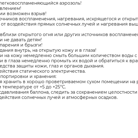
легковоспламеняющийся аэрозоль!
авлением!
ии возможен взрыв!
очников воспламенения, нагревания, искрящегося и открыт
от воздействия прямых солнечных лучей и нагревания выш
вблизи открытого огня или других источников воспламене
и не давать детям!
парения и брызги!
дания внутрь, на открытую кожу и в глаза!
и на кожу немедленно смыть большим количеством воды с
 в глаза немедленно промыть их водой и обратиться к врачу
дства защиты кожи, глаз и органов дыхания.
ействия статического электричества.
спортировки и хранения:
я хранить в хорошо проветриваемом сухом помещении на ра
 температуре от +5 до +25°С.
сдавливания баллона, следить за сохранением целостности
действия солнечных лучей и атмосферных осадков.