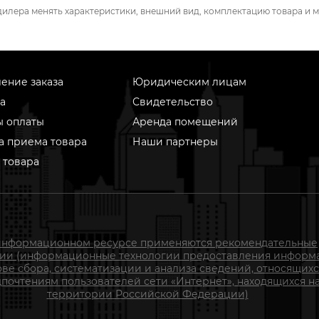
дилера менять характеристики, внешний вид, комплектацию товара и м
ение заказа
Юридическим лицам
а
Свидетельство
ы оплаты
Аренда помещений
а приема товара
Наши партнеры
 товара
информационном ресурсе применяются рекомендательные
гии (информационные технологии предоставления информ
ове сбора, систематизации и анализа сведений, относящихс
почтениям пользователей сети «Интернет», находящихся н
территории Российской Федерации)