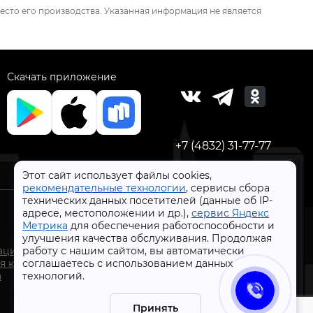
есто его производства. Указанная информация не является
Скачать приложение
+7 (4832) 31-77-77
Этот сайт использует файлы cookies,
рекомендательные технологии
, сервисы сбора
технических данных посетителей (данные об IP-
адресе, местоположении и др.),
сервис Яндекс
Метрика
для обеспечения работоспособности и
улучшения качества обслуживания. Продолжая
СтройлоН 1998-2026 г.
ации
работу с нашим сайтом, вы автоматически
Публичная оферта
я к
соглашаетесь с использованием данных
Обработка персональных данных
а
технологий.
Политика конфиденциальности сервисов Яндекс
Принять