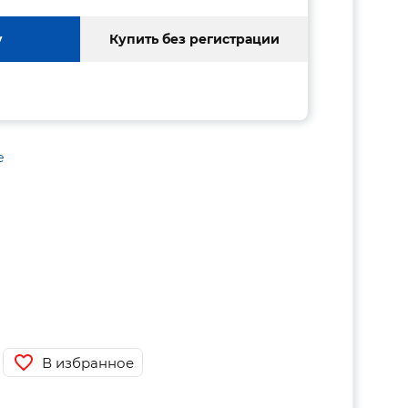
у
Купить без регистрации
е
В избранное