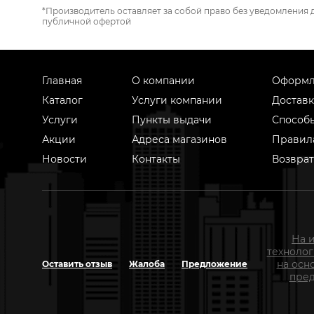
*Производитель оставляет за собой право без уведомления 
публичной офертой
Главная
О компании
Оформл
Каталог
Услуги компании
Доставк
Услуги
Пункты выдачи
Способ
Акции
Адреса магазинов
Правил
Новости
Контакты
Возврат
На 
техноло
на осн
Оставить отзыв
Жалоба
Предложение
пред