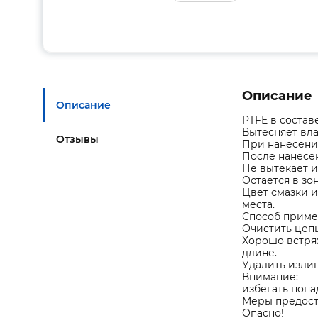
Описание
Описание
PTFE в состав
Вытесняет вла
Отзывы
При нанесени
После нанесе
Не вытекает и
Остается в зо
Цвет смазки и
места.
Способ приме
Очистить цепь
Хорошо встрях
длине.
Удалить изли
Внимание:
избегать поп
Меры предост
Опасно!