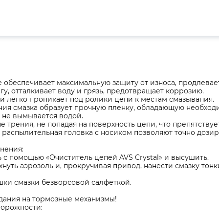
е обеспечивает максимальную защиту от износа, продлевае
гу, отталкивает воду и грязь, предотвращает коррозию.
и легко проникает под ролики цепи к местам смазывания.
ния смазка образует прочную пленку, обладающую необход
 не вымывается водой.
не трения, не попадая на поверхность цепи, что препятству
 распылительная головка с носиком позволяют точно дозир
нения:
 с помощью «Очиститель цепей AVS Crystal» и высушить.
нуть аэрозоль и, прокручивая привод, нанести смазку тон
шки смазки безворсовой салфеткой.
адания на тормозные механизмы!
орожности: