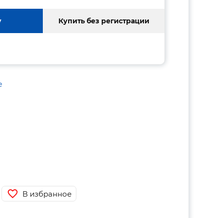
у
Купить без регистрации
е
В избранное