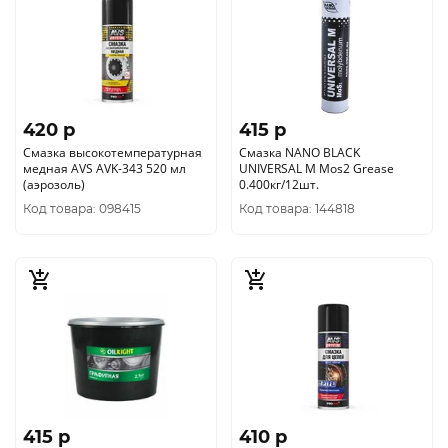
420 p
415 p
Смазка высокотемпературная
Смазка NANO BLACK
медная AVS AVK-343 520 мл
UNIVERSAL M Mos2 Grease
(аэрозоль)
0.400кг/12шт.
Код товара: 098415
Код товара: 144818
415 p
410 p