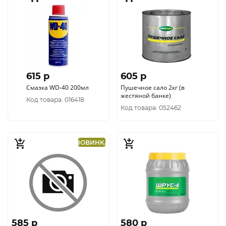
615 p
605 p
Смазка WD-40 200мл
Пушечное сало 2кг (в
жестяной банке)
Код товара: 016418
Код товара: 052462
НОВИНКА
585 p
580 p