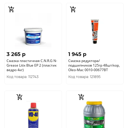
3 265 p
1 945 p
Смазка пластичная C.N.R.G N-
Смазка редуктора/
Grease Litix Blue EP 2 (пластик
подшипников 125гр 48шт/кор,
ведро 4кг)
Oleo-Mac 0010-00677BT
Код товара: 112743
Код товара: 121895