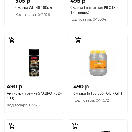
505 p
495 p
Смазка WD-40 100мл
Смазка Графитная PILOTS 2,
1кг (ведро)
Код товара: 041626
Код товара: 045904
490 p
490 p
Антискрип ремней "ABRO" (BD-
Смазка №158 800г OIL RIGHT
100)
Код товара: 044672
Код товара: 033230