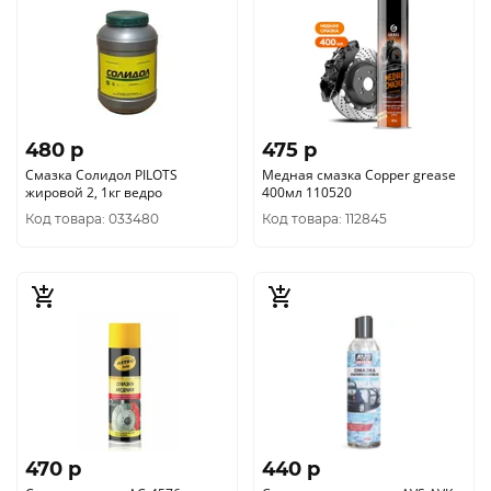
480 p
475 p
Смазка Солидол PILOTS
Медная смазка Сopper grease
жировой 2, 1кг ведро
400мл 110520
Код товара: 033480
Код товара: 112845
470 p
440 p