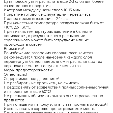
Дать подсохнуть и распылить еще 2-3 слоя для более
качественного покрытия.
Интервал между сушкой слоев 10-15 мин.
Покрытие готово к эксплуатации через 2 часа.
Полное время высыхания – 24 часа.
При нанесении температура воздуха должна быть от
+10°С до +30°С.
При низких температурах давление в баллоне
понижается, в результате чего распыление
содержимого может быть затруднено или не
происходить совсем.
Внимание!
Во избежание засорения головки распылителя
рекомендуется после нанесения каждого слоя
перевернуть баллон вверх дном и распылять до тех
пор, пока не станет поступать чистый газ.
Меры предосторожности:
Огнеопасно!
Содержимое под давлением!
Не разбирать, не протыкать, не сжигать.
Предохранять от воздействия прямых солнечных лучей
и нагревания выше 50°С!
Не распылять вблизи открытого огня и раскаленных
предметов!
При попадании на кожу или в глаза промыть их водой!
Использовать в хорошо проветриваемом месте.