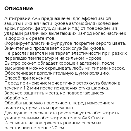
Описание
Антигравий AVS предназначен для эффективной
защиты нижней части кузова автомобиля (колесные
арки, пороги, фартук, днище и т.д.) от повреждений
ударами различных вылетающих из-под колес частичек
и дорожных реагентов.
Формирует эластично-упругое покрытие серого цвета.
Значительно продлевает срок службы кузова.
Не расслаивается и не теряет эластичности при резких
перепадах температур и на сильном морозе.
Быстро сохнет, обладает хорошей адгезией, после
высыхания можно окрашивать любыми типами красок.
Обеспечивает дополнительную шумоизоляцию.
Способ применения:
Перед применением энергично встряхнуть баллон в
течении 1-2 мин после появления стука шарика.
Заранее защитить места, не подвергающиеся
обработке.
Обрабатываемую поверхность перед нанесением
очистить, промыть и просушить.
Для лучшего результата рекомендуется обезжирить
универсальным обезжиривателем AVS Crystal.
Распылять на поверхность ровным слоем на
расстоянии не менее 20 см.