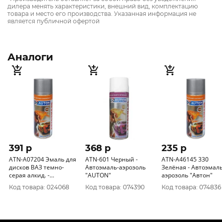
дилера менять характеристики, внешний вид, комплектацию
товара и место его производства. Указанная информация не
является публичной офертой
Аналоги
391 p
368 p
235 p
ATN-A07204 Эмаль для
ATN-601 Черный -
ATN-A46145 330
дисков ВАЗ темно-
Автоэмаль-аэрозоль
Зелёная - Автоэмаль
серая алкид. -
"AUTON"
аэрозоль "Автон"
Аэрозоль "Автон"
Код товара: 024068
Код товара: 074390
Код товара: 074836