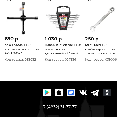
650 p
1 030 p
250 p
Ключ баллонный
Набор ключей гаечных
Ключ гаечный
крестовой усиленный
рожковых на
комбинированный
AVS CWW-2
держателе (6-22 мм) (8
трещоточный (06 м
предметов) AVS K1N8
AVS K60006
Код товара: 033032
Код товара: 057936
Код товара: 039006
+7 (4832) 31-77-77