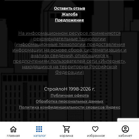
Оставить отзыв
Жалоба
Предложение
На информационном ресурсе применяются
рекомендательные технологии
(информационные технологии предоставления
информации на основе сбора, систематизации и
анализа сведений, относящихся к
предпочтениям пользователей сети «Интернет»,
находящихся на территории Российской
Федерации)
СтройлоН 1998-2026 г.
Публичная оферта
Обработка персональных данных
Политика конфиденциальности сервисов Яндекс
главная
каталог
корзина
избранное
кабинет