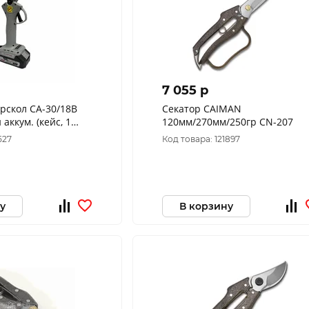
7 055 p
рскол СА-30/18В
Секатор CAIMAN
аккум. (кейс, 1
120мм/270мм/250гр СN-207
ЗУ) 775.2.1.70
527
Код товара: 121897
у
В корзину