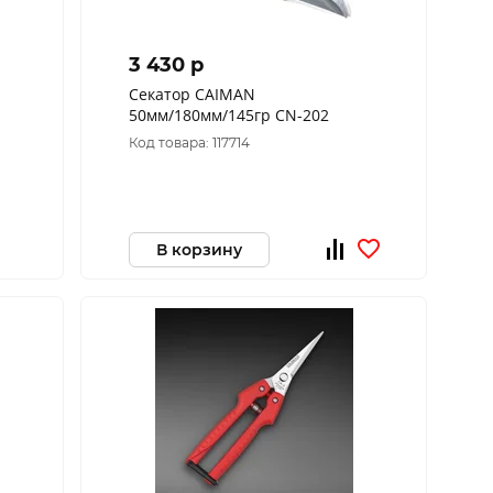
3 430 p
Секатор CAIMAN
50мм/180мм/145гр СN-202
Код товара: 117714
В корзину