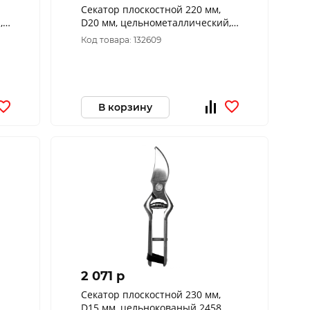
Секатор плоскостной 220 мм,
,
D20 мм, цельнометаллический,
обрезиненные рукоятки 2467
Код товара: 132609
OBRIGADO
В корзину
2 071 p
Секатор плоскостной 230 мм,
D15 мм, цельнокованый 2458