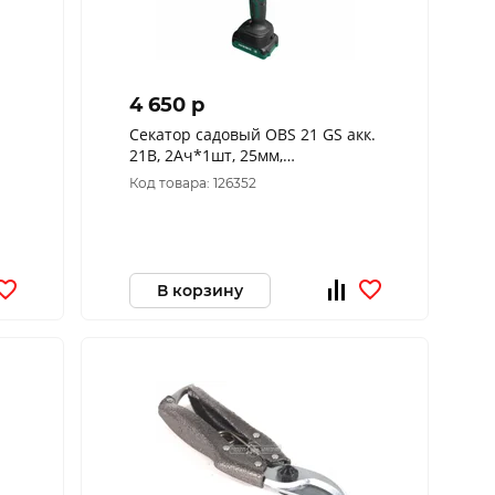
4 650 p
Секатор садовый OBS 21 GS акк.
21В, 2Ач*1шт, 25мм,
бесщёточный FAVOURITE
Код товара: 126352
150021025
В корзину