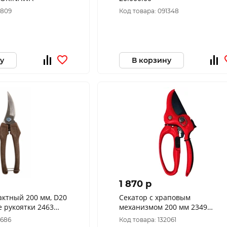
8809
Код товара: 091348
у
В корзину
1 870 p
актный 200 мм, D20
Секатор с храповым
е рукоятки 2463
механизмом 200 мм 2349
OKINAWA
8686
Код товара: 132061