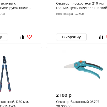
тактный с
Секатор плоскостной 210 мм,
скими рукоятками
D20 мм, цельнометаллический
D
обрезиненные рукоятки 2466
7725
Код товара: 132608
OBRIGADO
у
В корзину
2 100 p
скостной, D50 мм,
Секатор балконный 08707-
0 OKINAWA
20.000.00