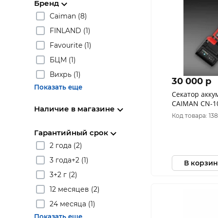
Бренд
Caiman (8)
FINLAND (1)
Favourite (1)
БЦМ (1)
Вихрь (1)
30 000 p
Показать еще
Секатор акк
CAIMAN CN-10
Наличие в магазине
00-010613-00
Код товара: 13
Гарантийный срок
2 года (2)
3 года+2 (1)
В корзин
3+2 г (2)
12 месяцев (2)
24 месяца (1)
Показать еще