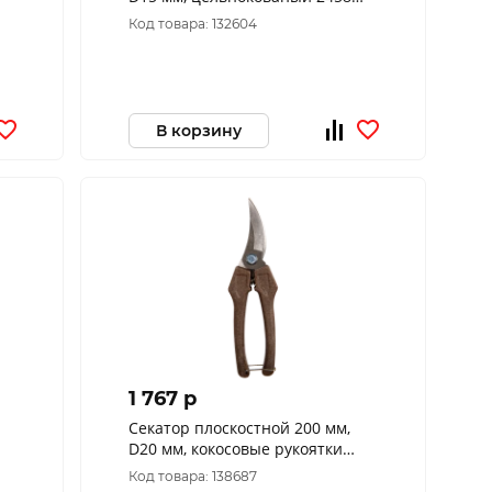
OBRIGADO
Код товара: 132604
В корзину
1 767 p
Секатор плоскостной 200 мм,
D20 мм, кокосовые рукоятки
2464 OBRIGADO
Код товара: 138687