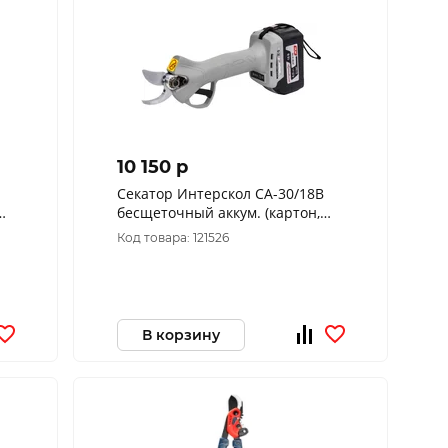
10 150 p
Секатор Интерскол СА-30/18В
бесщеточный аккум. (картон,
без аккум. и ЗУ) 775.0.0.70
Код товара: 121526
В корзину