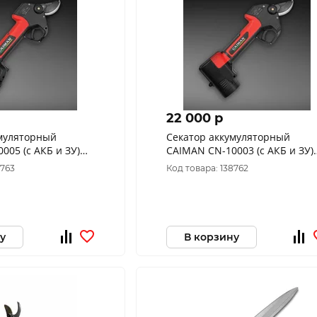
22 000 p
умуляторный
Секатор аккумуляторный
005 (с АКБ и ЗУ)
CAIMAN CN-10003 (с АКБ и ЗУ)
02
00-010613-0001
8763
Код товара: 138762
у
В корзину