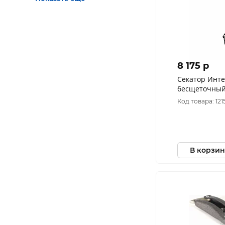
8 175 p
Секатор Инте
бесщеточный 
аккум. 2,0Ач, 
Код товара: 121
В корзин