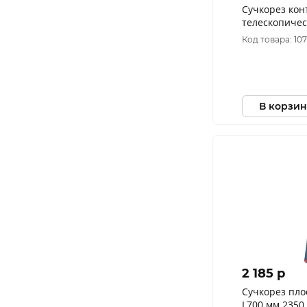
Сучкорез кон
телескопиче
2242 FINLAN
Код товара: 10
В корзин
2 185 p
Сучкорез пло
L700 мм 235