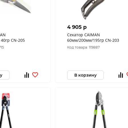
4 905 p
MAN
Секатор CAIMAN
140гр СN-205
60мм/200мм/195гр СN-203
715
Код товара: 119887
у
В корзину