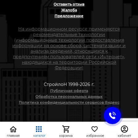
Оставить отзыв
Жалоба
Предложение
На информационном ресурсе применяются
рекомендательные технологии
(информационные технологии предоставления
информации на основе сбора, систематизации и
анализа сведений, относящихся к
предпочтениям пользователей сети «Интернет»,
находящихся на территории Российской
Федерации)
СтройлоН 1998-2026 г.
Публичная оферта
Обработка персональных данных
Политика конфиденциальности сервисов Яндекс
главная
каталог
корзина
избранное
кабинет