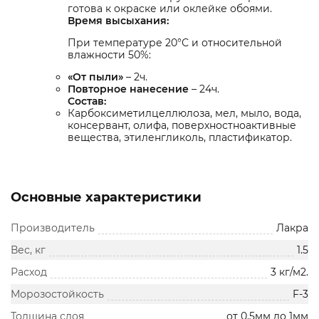
готова к окраске или оклейке обоями.
Время высыхания:
При температуре 20°С и относительной
влажности 50%:
«От пыли»
– 2ч.
Повторное нанесение
– 24ч.
Состав:
Карбоксиметилцеллюлоза, мел, мыло, вода,
консервант, олифа, поверхностноактивные
вещества, этиленгликоль, пластификатор.
Основные характеристики
Производитель
Лакра
Вес, кг
1.5
Расход
3 кг/м2.
Морозостойкость
F-3
Толщина слоя
от 0,5мм до 1мм