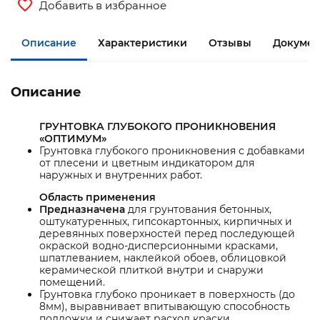
Добавить в избранное
Описание
Характеристики
Отзывы
Докумен
Описание
ГРУНТОВКА ГЛУБОКОГО ПРОНИКНОВЕНИЯ
«ОПТИМУМ»
Грунтовка глубокого проникновения с добавками
от плесени и цветным индикатором для
наружных и внутренних работ.
Область применения
Предназначена
для грунтования бетонных,
оштукатуренных, гипсокартонных, кирпичных и
деревянных поверхностей перед последующей
окраской водно-дисперсионными красками,
шпатлеванием, наклейкой обоев, облицовкой
керамической плиткой внутри и снаружи
помещений.
Грунтовка глубоко проникает в поверхность (до
8мм), выравнивает впитывающую способность
подложки и снижает расход краски.