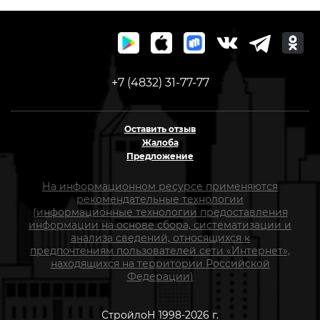
+7 (4832) 31-77-77
Оставить отзыв
Жалоба
Предложение
На информационном ресурсе применяются
рекомендательные технологии
(информационные технологии предоставления
информации на основе сбора, систематизации и
анализа сведений, относящихся к
предпочтениям пользователей сети «Интернет»,
находящихся на территории Российской
Федерации)
СтройлоН 1998-2026 г.