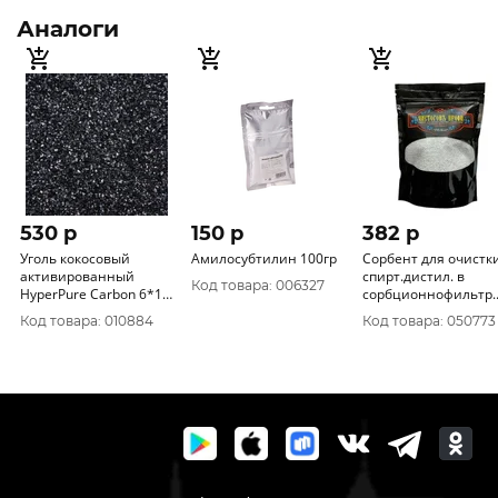
Аналоги
530 p
150 p
382 p
Уголь кокосовый
Амилосубтилин 100гр
Сорбент для очистк
активированный
спирт.дистил. в
Код товара: 006327
HyperPure Carbon 6*12
сорбционнофильтр.
(1 кг.)
колоннах
Код товара: 010884
Код товара: 050773
Ковелос350гр