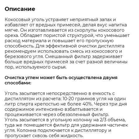
Описание
Кокосовый уголь устраняет неприятный запах и
избавляет от вредных примесей, делая вкус напитка
мягче. Он изготавливается из скорлупы кокосового
ореха. Обладает пористой структурой, что уменьшает
расход материала и повышает его пропускную
способность. Для эффективной очистки дистиллята
рекомендуем использовать смесь из кокосового и
березового угля. Смешанный фильтр задерживает
больше вредных примесей за счет разной величины
пор, используемого сырья.
Очистка углем может быть осуществлена двумя
способами:
Уголь засыпается непосредственно в емкость с
дистиллятом из расчета: 10-20 граммов угля на один
литр спирта крепостью не более 40%. Через три дня
содержимое интенсивно взбалтывается и
процеживается через обеззоленный фильтр.
Уголь засыпается в угольную колонну на 2/3 объема,
туда же помещается фильтр для удержания частичек
угля. Колонна подключается к дистиллятору и
пропускает сквозь себя жидкость.