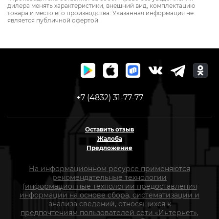
дилера менять характеристики, внешний вид, комплектацию
товара и место его производства. Указанная информация не
является публичной офертой
+7 (4832) 31-77-77
Оставить отзыв
Жалоба
Предложение
На информационном ресурсе применяются
рекомендательные технологии
(информационные технологии предоставления
информации на основе сбора, систематизации и
анализа сведений, относящихся к
предпочтениям пользователей сети «Интернет»,