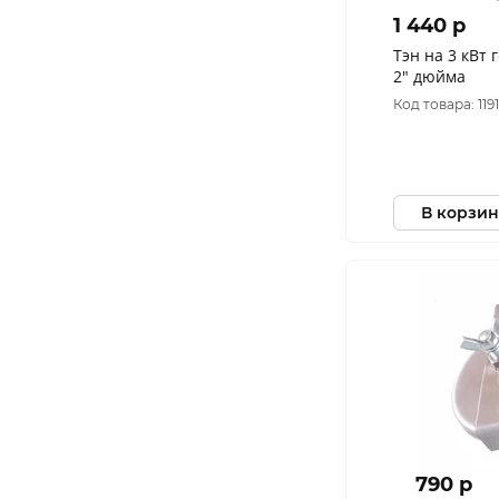
1 440 p
Тэн на 3 кВт
2" дюйма
Код товара: 119
В корзин
790 p