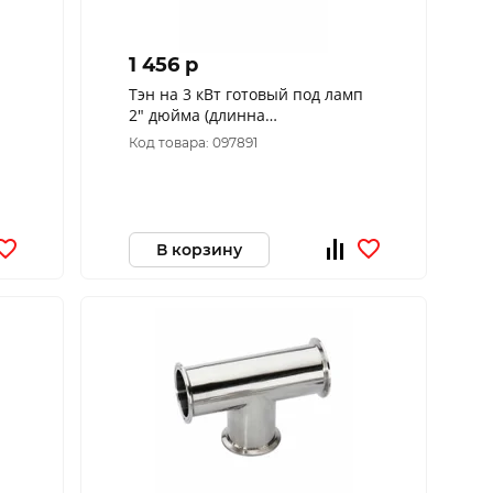
1 456 p
Тэн на 3 кВт готовый под ламп
2" дюйма (длинна
м)
нагревательного элемента 20
Код товара: 097891
см)
В корзину