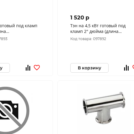
1 520 p
 готовый под кламп
Тэн на 4,5 кВт готовый под
ина
кламп 2" дюйма (длина
го элемента 26 см)
нагреательного элемента 26 с
7893
Код товара: 097892
у
В корзину