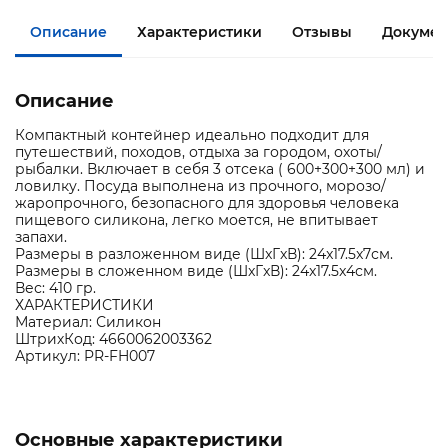
Описание
Характеристики
Отзывы
Докумен
Описание
Компактный контейнер идеально подходит для
путешествий, походов, отдыха за городом, охоты/
рыбалки. Включает в себя 3 отсека ( 600+300+300 мл) и
ловилку. Посуда выполнена из прочного, морозо/
жаропрочного, безопасного для здоровья человека
пищевого силикона, легко моется, не впитывает
запахи.
Размеры в разложенном виде (ШxГxВ): 24x17.5x7см.
Размеры в сложенном виде (ШxГxВ): 24x17.5x4см.
Вес: 410 гр.
ХАРАКТЕРИСТИКИ
Материал: Силикон
ШтрихКод: 4660062003362
Артикул: PR-FH007
Основные характеристики