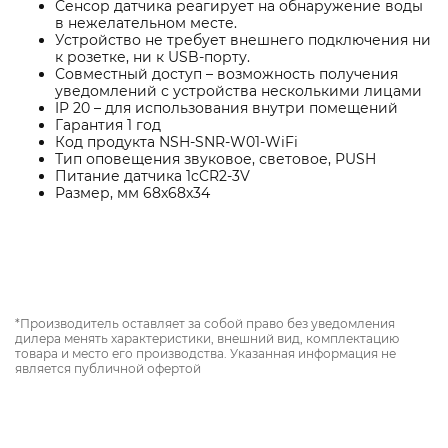
Сенсор датчика реагирует на обнаружение воды
в нежелательном месте.
Устройство не требует внешнего подключения ни
к розетке, ни к USB-порту.
Совместный доступ – возможность получения
уведомлений с устройства несколькими лицами
IP 20 – для использования внутри помещений
Гарантия 1 год
Код про­дук­та NSH-SNR-W01-WiFi
Тип опо­веще­ния звуковое, световое, PUSH
Пи­тание дат­чи­ка 1cCR2-3V
Раз­мер, мм 68x68x34
*Производитель оставляет за собой право без уведомления
дилера менять характеристики, внешний вид, комплектацию
товара и место его производства. Указанная информация не
является публичной офертой