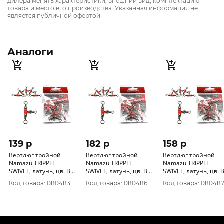
дилера менять характеристики, внешний вид, комплектацию
товара и место его производства. Указанная информация не
является публичной офертой
Аналоги
139 p
182 p
158 p
Вертлюг тройной
Вертлюг тройной
Вертлюг тройной
Namazu TRIPPLE
Namazu TRIPPLE
Namazu TRIPPLE
SWIVEL, латунь, цв. BN,
SWIVEL, латунь, цв. BN,
SWIVEL, латунь, цв. BN,
р. 10 х 12, test-12 кг
р. 7 х 9, test-17 кг (уп.10
р. 8 х 10, test-15 кг
Код товара: 080483
Код товара: 080486
Код товара: 08048
(уп.10 шт)/2000/1000/
шт)/1000/
(уп.10 шт)/1000/