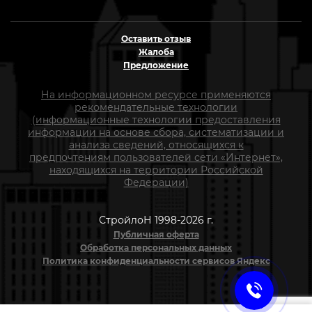
Оставить отзыв
Жалоба
Предложение
На информационном ресурсе применяются
рекомендательные технологии
(информационные технологии предоставления
информации на основе сбора, систематизации и
анализа сведений, относящихся к
предпочтениям пользователей сети «Интернет»,
находящихся на территории Российской
Федерации)
СтройлоН 1998-2026 г.
Публичная оферта
Обработка персональных данных
Политика конфиденциальности сервисов Яндекс