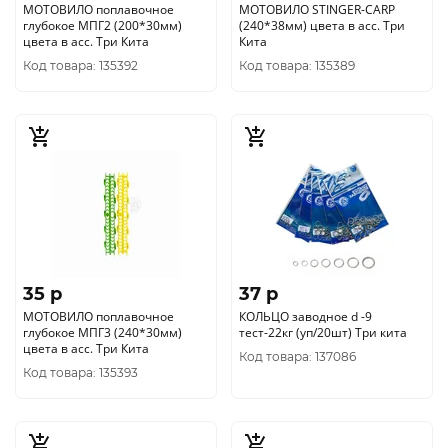
МОТОВИЛО поплавочное
МОТОВИЛО STINGER-CARP
глубокое МПГ2 (200*30мм)
(240*38мм) цвета в асс. Три
цвета в асс. Три Кита
Кита
Код товара: 135392
Код товара: 135389
35 p
37 p
МОТОВИЛО поплавочное
КОЛЬЦО заводное d -9
глубокое МПГ3 (240*30мм)
тест-22кг (уп/20шт) Три кита
цвета в асс. Три Кита
Код товара: 137086
Код товара: 135393