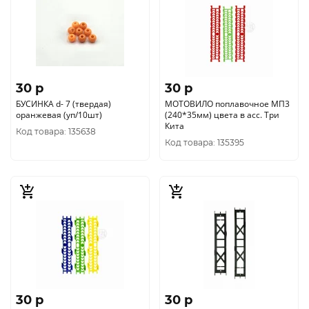
30 p
30 p
БУСИНКА d- 7 (твердая)
МОТОВИЛО поплавочное МП3
оранжевая (уп/10шт)
(240*35мм) цвета в асс. Три
Кита
Код товара: 135638
Код товара: 135395
30 p
30 p