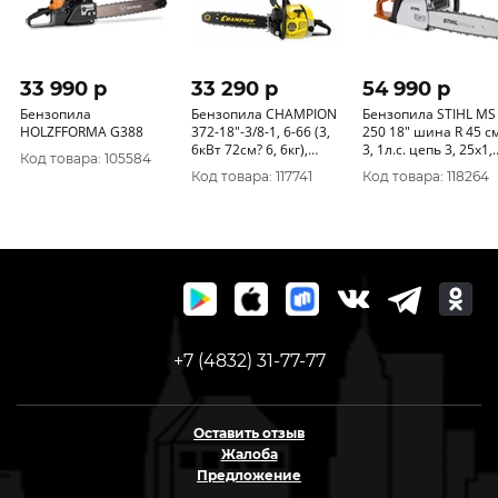
33 990 p
33 290 p
54 990 p
Бензопила
Бензопила CHAMPION
Бензопила STIHL MS
HOLZFFORMA G388
372-18"-3/8-1, 6-66 (3,
250 18" шина R 45 см
6кВт 72см? 6, 6кг),
3, 1л.с. цепь 3, 25х1,
Код товара: 105584
CHAMPION, РОССИЯ,
6х26 RM 1123-200-
Код товара: 117741
Код товара: 118264
N372-18
0790P
+7 (4832) 31-77-77
Оставить отзыв
Жалоба
Предложение