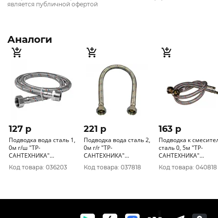
является публичной офертой
Аналоги
127 p
221 p
163 p
Подводка вода сталь 1,
Подводка вода сталь 2,
Подводка к смесите
0м г/ш "ТР-
0м г/г "ТР-
сталь 0, 5м "ТР-
САНТЕХНИКА"
САНТЕХНИКА"
САНТЕХНИКА"
латунная гайка
латунная гайка
латунная гайка
Код товара: 036203
Код товара: 037818
Код товара: 040818