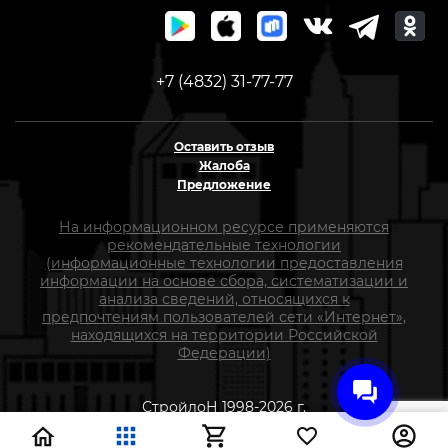
+7 (4832) 31-77-77
Оставить отзыв
Жалоба
Предложение
На информационном ресурсе применяются
рекомендательные технологии
(информационные технологии предоставления
информации на основе сбора, систематизации и
анализа сведений, относящихся к
предпочтениям пользователей сети «Интернет»,
находящихся на территории Российской
Федерации)
СтройлоН 1998-2026 г.
Публичная оферта
Обработка персональных данных