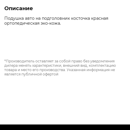
Описание
Подушка авто на подголовник косточка красная
ортопедическая эко-кожа.
*Производитель оставляет за собой право без уведомления
дилера менять характеристики, внешний вид, комплектацию
товара и место его производства. Указанная информация не
является публичной офертой