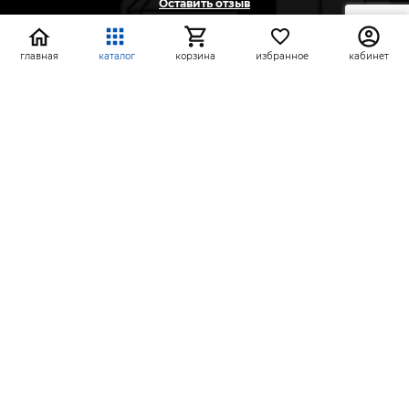
Оставить отзыв
Жалоба
Предложение
главная
каталог
корзина
избранное
кабинет
На информационном ресурсе применяются
рекомендательные технологии
(информационные технологии предоставления
информации на основе сбора, систематизации и
анализа сведений, относящихся к
предпочтениям пользователей сети «Интернет»,
находящихся на территории Российской
Федерации)
СтройлоН 1998-2026 г.
Публичная оферта
Обработка персональных данных
Политика конфиденциальности сервисов Яндекс