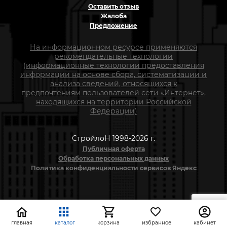
Оставить отзыв
Жалоба
Предложение
На информационном ресурсе применяются
рекомендательные технологии
(информационные технологии предоставления
информации на основе сбора, систематизации и
анализа сведений, относящихся к
предпочтениям пользователей сети «Интернет»,
находящихся на территории Российской
Федерации)
СтройлоН 1998-2026 г.
Публичная оферта
Обработка персональных данных
Политика конфиденциальности сервисов Яндекс
главная
каталог
корзина
избранное
кабинет