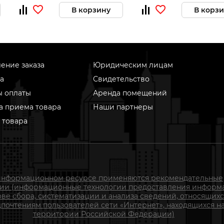
В корзину
В корз
ение заказа
Юридическим лицам
а
Свидетельство
ы оплаты
Аренда помещений
а приема товара
Наши партнеры
 товара
информационном ресурсе применяются рекомендательные
гии (информационные технологии предоставления информ
ове сбора, систематизации и анализа сведений, относящихс
почтениям пользователей сети «Интернет», находящихся н
территории Российской Федерации)