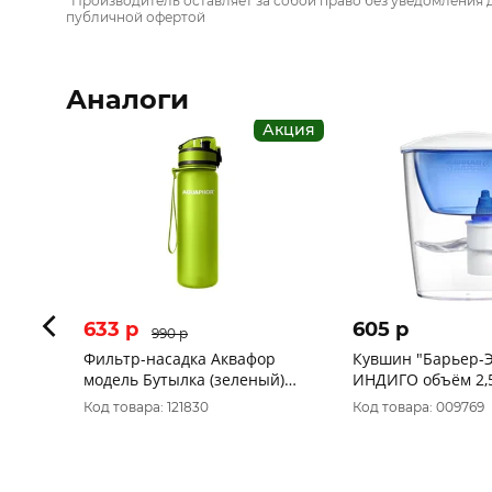
*Производитель оставляет за собой право без уведомления 
публичной офертой
Аналоги
Акция
633 p
605 p
990 p
Фильтр-насадка Аквафор
Кувшин "Барьер-Э
модель Бутылка (зеленый)
ИНДИГО объём 2,
*АКЦИЯ
Код товара: 121830
Код товара: 009769