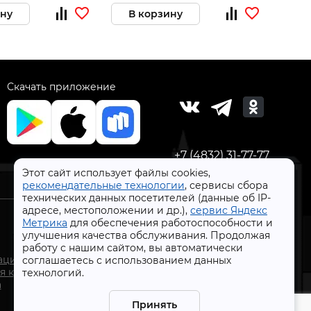
ину
В корзину
В 
Скачать приложение
+7 (4832) 31-77-77
Этот сайт использует файлы cookies,
рекомендательные технологии
, сервисы сбора
технических данных посетителей (данные об IP-
адресе, местоположении и др.),
сервис Яндекс
Метрика
для обеспечения работоспособности и
улучшения качества обслуживания. Продолжая
работу с нашим сайтом, вы автоматически
СтройлоН 1998-2026 г.
ации
соглашаетесь с использованием данных
Публичная оферта
я к
технологий.
Обработка персональных данных
а
Политика конфиденциальности сервисов Яндекс
Принять