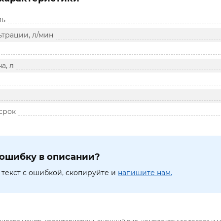
ль
ьтрации, л/мин
а, л
срок
ошибку в описании?
текст с ошибкой, скопируйте и
напишите нам.