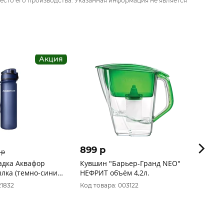
есто его производства. Указанная информация не является
Акция
899 p
619 
 p
адка Аквафор
Кувшин "Барьер-Гранд NEO"
Кувши
лка (темно-синий)
НЕФРИТ объём 4,2л.
модел
21832
Код товара: 003122
Код то