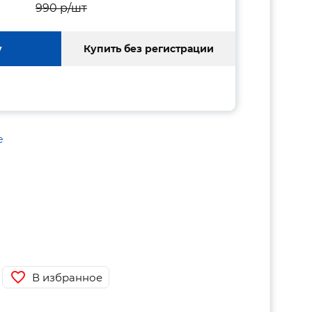
990 p/шт
у
Купить без регистрации
е
В избранное