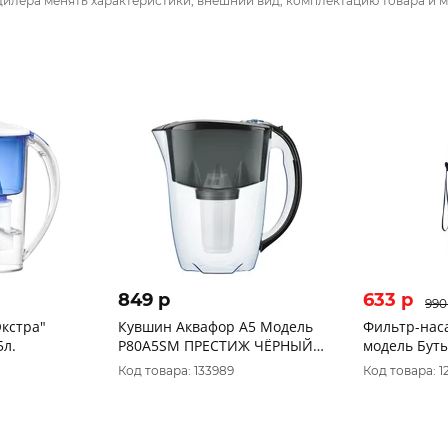
дилера менять характеристики, внешний вид, комплектацию товара и м
849 p
633 p
990
кстра"
Кувшин Аквафор А5 Модель
Фильтр-нас
5л.
P80A5SM ПРЕСТИЖ ЧЁРНЫЙ
модель Буты
2,8л Аквафор
*АКЦИЯ
Код товара: 133989
Код товара: 1