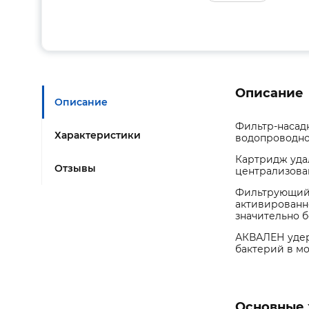
Описание
Описание
Фильтр-насадк
Характеристики
водопроводно
Картридж удал
Отзывы
централизован
Фильтрующий 
активированн
значительно 
АКВАЛЕН удер
бактерий в мо
Основные 