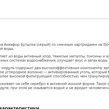
а Аквафор Бутылка (серый) со сменным картриджем на 150
й воды.
яет из воды активный хлор, тяжелые металлы, токсины и а
ных системах водоснабжения, улучшает вкус и запах воды.
модуль содержит два высокоэффективных компонента: за
ое углеродное волокно — активированный уголь, который 
более высокой фильтрующей способностью, чем гранулиро
живает на себе серебро в активной ионной форме. Такое
дуле, при этом не смывается водой и не вредит человечес
характеристики