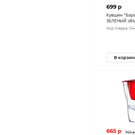
699 p
Кувшин "Барь
ЗЕЛЁНЫЙ объ
Код товара: 0
В корзин
665 p
702 