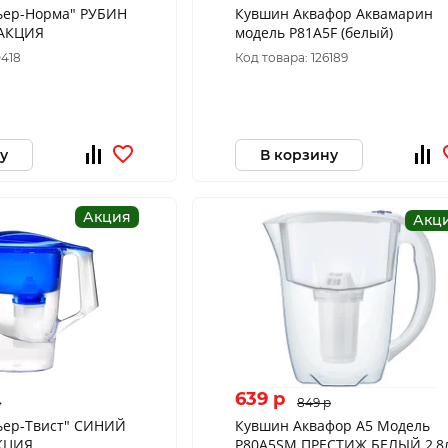
ьер-Норма" РУБИН
Кувшин Аквафор Аквамарин
*АКЦИЯ
модель Р81А5F (белый)
0418
Код товара: 126189
у
В корзину
Акция
Акц
639 p
p
849 p
ьер-Твист" СИНИЙ
Кувшин Аквафор А5 Модель
АКЦИЯ
P80A5SM ПРЕСТИЖ БЕЛЫЙ 2,8