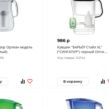
986 p
фор Орлеан модель
Кувшин "БАРЬЕР Стайл XL"
лый)
("СИНГАПУР") черный Опти-
Лайт
816
Код товара: 142144
у
В корзину