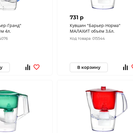
731 p
ьер-Гранд"
Кувшин "Барьер-Норма"
м 4л.
МАЛАХИТ объём 3,6л.
4076
Код товара: 015544
у
В корзину