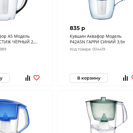
835 p
фор А5 Модель
Кувшин Аквафор Модель
СТИЖ ЧЁРНЫЙ 2,8л
P42A5N ГАРРИ СИНИЙ 3,9л
3989
Код товара: 004419
у
В корзину