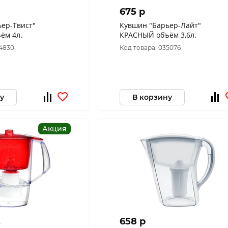
675 p
ер-Твист"
Кувшин "Барьер-Лайт"
ём 4л.
КРАСНЫЙ объём 3,6л.
44830
Код товара: 035076
у
В корзину
Акция
658 p
p