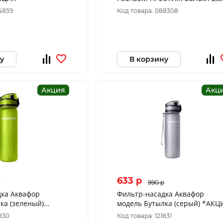
Аквафор *АКЦИЯ
4859
Код товара: 088308
у
В корзину
Акция
Акц
633 p
p
990 p
дка Аквафор
Фильтр-насадка Аквафор
ка (зеленый)
модель Бутылка (серый) *АКЦ
1830
Код товара: 121831