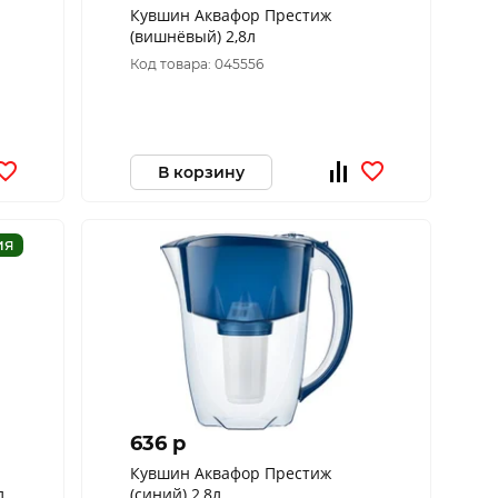
Кувшин Аквафор Престиж
(вишнёвый) 2,8л
Код товара: 045556
В корзину
ия
636 p
Кувшин Аквафор Престиж
л
(синий) 2,8л