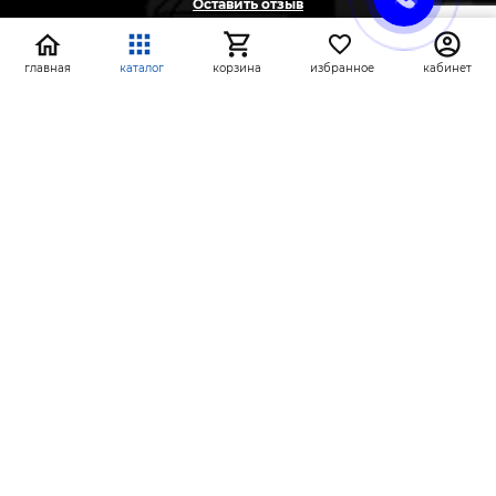
Оставить отзыв
Жалоба
Предложение
главная
каталог
корзина
избранное
кабинет
На информационном ресурсе применяются
рекомендательные технологии
(информационные технологии предоставления
информации на основе сбора, систематизации и
анализа сведений, относящихся к
предпочтениям пользователей сети «Интернет»,
находящихся на территории Российской
Федерации)
СтройлоН 1998-2026 г.
Публичная оферта
Обработка персональных данных
Политика конфиденциальности сервисов Яндекс