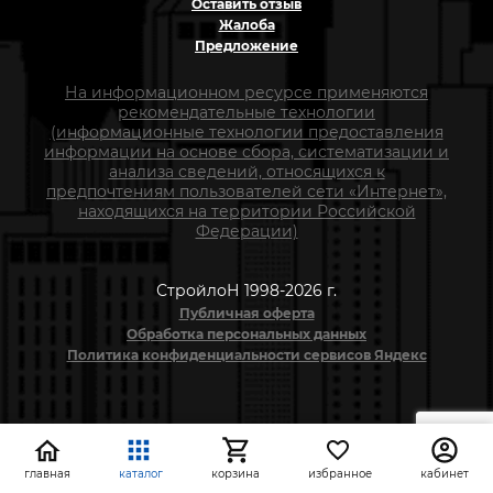
Оставить отзыв
Жалоба
Предложение
На информационном ресурсе применяются
рекомендательные технологии
(информационные технологии предоставления
информации на основе сбора, систематизации и
анализа сведений, относящихся к
предпочтениям пользователей сети «Интернет»,
находящихся на территории Российской
Федерации)
СтройлоН 1998-2026 г.
Публичная оферта
Обработка персональных данных
Политика конфиденциальности сервисов Яндекс
главная
каталог
корзина
избранное
кабинет