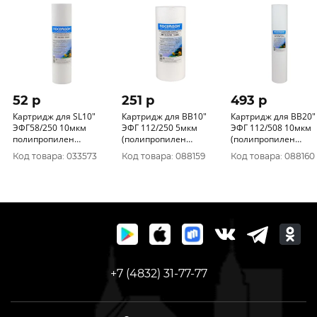
52 p
251 p
493 p
Картридж для SL10"
Картридж для ВВ10"
Картридж для ВВ20"
ЭФГ58/250 10мкм
ЭФГ 112/250 5мкм
ЭФГ 112/508 10мкм
полипропилен
(полипропилен
(полипропилен
Посейдон уп.50/1шт.
мех.очистка) Посейдон
мех.очистка) Посей
Код товара: 033573
Код товара: 088159
Код товара: 088160
уп.15/1шт.
уп.15/1шт.
+7 (4832) 31-77-77