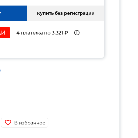
у
Купить без регистрации
4 платежа по 3,321 ₽
е
В избранное