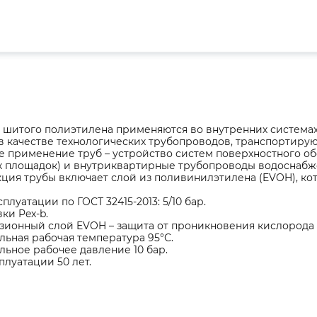
 шитого полиэтилена применяются во внутренних системах
 в качестве технологических трубопроводов, транспортиру
 применение труб – устройство систем поверхностного обо
х площадок) и внутриквартирные трубопроводы водоснабж
ция трубы включает слой из поливинилэтилена (EVOH), ко
сплуатации по ГОСТ 32415-2013: 5/10 бар.
ки Pex-b.
ионный слой EVOH – защита от проникновения кислорода 
ьная рабочая температура 95°С.
ьное рабочее давление 10 бар.
плуатации 50 лет.