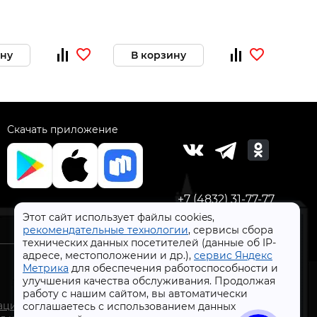
ину
В корзину
В 
Скачать приложение
+7 (4832) 31-77-77
Этот сайт использует файлы cookies,
рекомендательные технологии
, сервисы сбора
технических данных посетителей (данные об IP-
адресе, местоположении и др.),
сервис Яндекс
Метрика
для обеспечения работоспособности и
улучшения качества обслуживания. Продолжая
работу с нашим сайтом, вы автоматически
СтройлоН 1998-2026 г.
ации
соглашаетесь с использованием данных
Публичная оферта