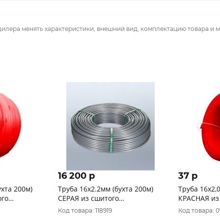
дилера менять характеристики, внешний вид, комплектацию товара и м
16 200 p
37 p
ухта 200м)
Труба 16х2.2мм (бухта 200м)
Труба 16х2,
ого
СЕРАЯ из сшитого
КРАСНАЯ из
 Valfex для
полиэтилена PE-Xa/EVOH
полиэтилена
Код товара: 118919
Код товара: 
VALTEC VA1622.3.C.200
тёплых пол