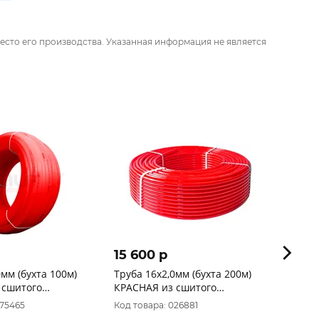
есто его производства. Указанная информация не является
15 600 p
37 p
0мм (бухта 100м)
Труба 16х2,0мм (бухта 200м)
Труба 
 сшитого
КРАСНАЯ из сшитого
КРАСН
 PE-RT Valfex для
полиэтилена PE-Xb/EVOH
полиэ
075465
Код товара: 026881
Код то
ов
VALTEC VP1620.3.200
тёплы