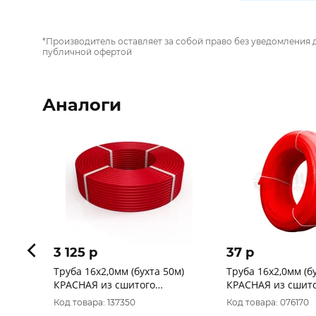
*Производитель оставляет за собой право без уведомления 
публичной офертой
Аналоги
3 125 p
37 p
Труба 16х2,0мм (бухта 50м)
Труба 16х2,0мм (б
КРАСНАЯ из сшитого
КРАСНАЯ из сшит
полиэтилена Pex-a/EVOH Royal
полиэтилена PE-RT
Код товара: 137350
Код товара: 076170
Thermo
тёплых полов