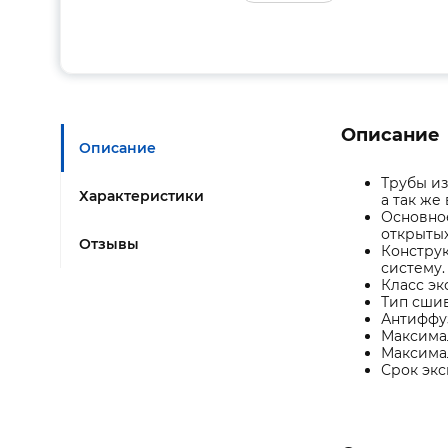
Описание
Описание
Трубы из
Характеристики
а так же
Основное
открыты
Отзывы
Конструк
систему.
Класс эк
Тип сшив
Антиффуз
Максимал
Максимал
Срок экс