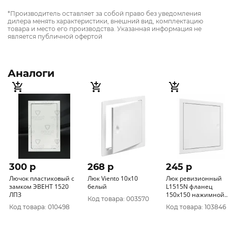
*Производитель оставляет за собой право без уведомления
дилера менять характеристики, внешний вид, комплектацию
товара и место его производства. Указанная информация не
является публичной офертой
Аналоги
300 p
268 p
245 p
Лючок пластиковый с
Люк Viento 10х10
Люк ревизионный
замком ЭВЕНТ 1520
белый
L1515N фланец
ЛПЗ
150х150 нажимной
Код товара: 003570
172х172 пластик EV
Код товара: 010498
Код товара: 103846
ERA уп.34/1шт.