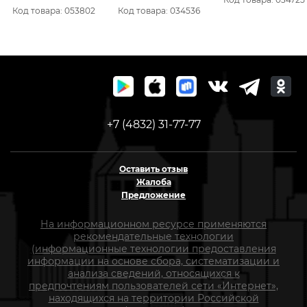
профиль+регулир.
(2030ДФ) *
Код товара: 053802
Код товара: 034536
петли)
+7 (4832) 31-77-77
Оставить отзыв
Жалоба
Предложение
На информационном ресурсе применяются
рекомендательные технологии
(информационные технологии предоставления
информации на основе сбора, систематизации и
анализа сведений, относящихся к
предпочтениям пользователей сети «Интернет»,
находящихся на территории Российской