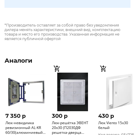
*Производитель оставляет за собой право без уведомления
дилера менять характеристики, внешний вид, комплектацию
товара и место его производства. Указанная информация не
является публичной офертой
Аналоги
7 350 p
300 p
430 p
Люк-невидимка
Люк-решётка ЭВЕНТ
Люк Viento 15х30
ревизионный AL-KR
20х30 (П2030ДФ
белый
60/30(алюминиевый
решетка-дверца
Код товара: 034725