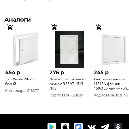
Аналоги
454 p
276 p
245 p
Люк Viento 20х25
Лючок пластиковый с
Люк ревизионный
белый
замком ЭВЕНТ 1515
L1515N фланец
ЛПЗ
150х150 нажимной
Код товара: 018377
172х172 пластик EV
Код товара: 021834
Код товара: 103846
ERA уп.34/1шт.