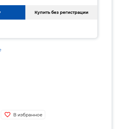
у
Купить без регистрации
е
В избранное