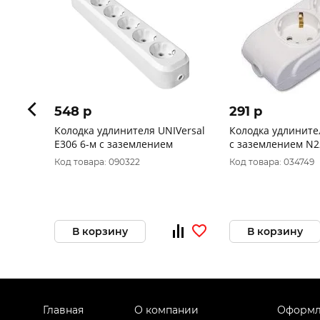
548 p
291 p
Колодка удлинителя UNIVersal
Колодка удлините
E306 6-м с заземлением
с заземлением N2
Код товара: 090322
Код товара: 034749
В корзину
В корзину
Главная
О компании
Оформл