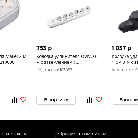
753 p
1 037 p
ля Makel 2-м
Колодка удлинителя OVIVO 6-
Колодка удл
210000
м с заземлением с
1-0м 3-м с
выключателем 700-000000-
крышками к
Код товара: 103097
Код товара: 
126
В корзину
В корз
ение заказа
Юридическим лицам