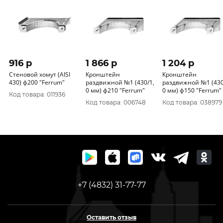
916 p
1 866 p
1 204 p
Стеновой хомут (AISI
Кронштейн
Кронштейн
430) ф200 "Ferrum"
раздвижной №1 (430/1,
раздвижной №1 (430
0 мм) ф210 "Ferrum"
0 мм) ф150 "Ferrum"
Код товара: 011936
Код товара: 006748
Код товара: 038979
+7 (4832) 31-77-77
Оставить отзыв