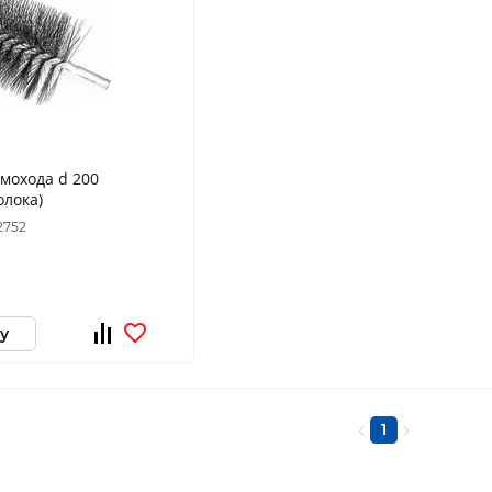
мохода d 200
олока)
2752
у
1