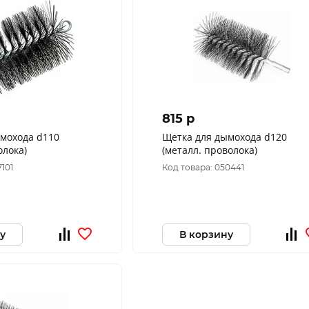
815 p
мохода d110
Щетка для дымохода d120
олока)
(металл. проволока)
7101
Код товара: 050441
у
В корзину