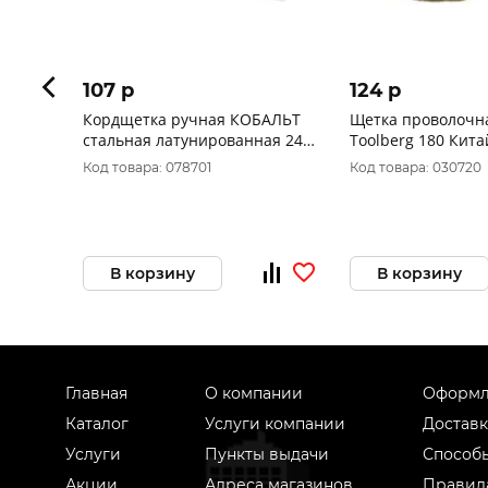
107 p
124 p
Кордщетка ручная КОБАЛЬТ
Щетка проволочн
стальная латунированная 240
Toolberg 180 Кита
мм, пластмассовая ручка 248-
Код товара: 078701
Код товара: 030720
733
В корзину
В корзину
Главная
О компании
Оформл
Каталог
Услуги компании
Доставк
Услуги
Пункты выдачи
Способ
Акции
Адреса магазинов
Правил