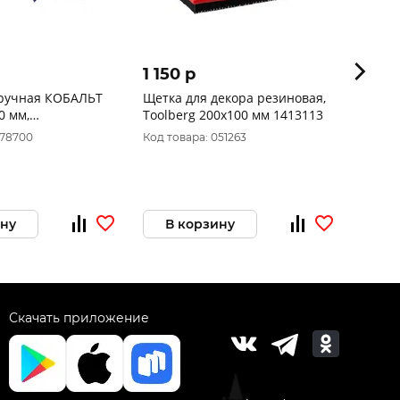
1 150 p
121 p
ручная КОБАЛЬТ
Щетка для декора резиновая,
Щетка
0 мм,
Toolberg 200х100 мм 1413113
РемоК
ая ручка 248-726
корпу
078700
Код товара: 051263
Код то
прово
1-014
ину
В корзину
В 
Скачать приложение