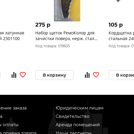
275 p
105 p
ая латунная
Набор щеток РемоКолор для
Кордщетка 
й 2301100
зачистки поверх, нерж. сталь,
стальная 24
латун. сталь, 11-2-023
пластмассов
Код товара: 019635
Код товара: 
В корзину
В корз
ение заказа
Юридическим лицам
а
Свидетельство
ы оплаты
Аренда помещений
а приема товара
Наши партнеры