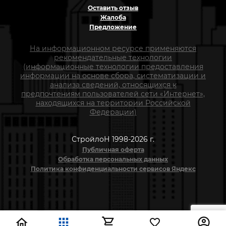
Оставить отзыв
Жалоба
Предложение
На информационном ресурсе применяются
рекомендательные технологии
(информационные технологии предоставления
информации на основе сбора, систематизации и
анализа сведений, относящихся к
предпочтениям пользователей сети «Интернет»,
находящихся на территории Российской
Федерации)
СтройлоН 1998-2026 г.
Публичная оферта
Обработка персональных данных
Политика конфиденциальности сервисов Яндекс