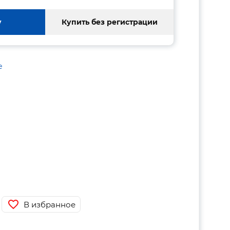
у
Купить без регистрации
е
В избранное