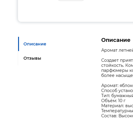
Описание
Описание
Аромат летне
Отзывы
Создает прият
стойкость. К
парфюмеры ко
более насыщен
Аромат: яблок
Способ устано
Тип: бумажны
Объём: 10 г
Материал: вы
Температурный
Состав: Высок