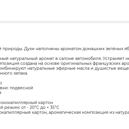
й природы. Духи наполнены ароматом домашних зелёных яб
ный натуральный аромат в салоне автомобиля. Устраняет н
омпозиция создана на основе оригинальных французских а
мбинируют натуральные эфирные масла и душистые вещес
ного запаха.
о
вки: подвесной
й
сококапиллярный картон
 режим: от - 20°С до + 35°С
окапиллярный картон, ароматическая композиция из натур