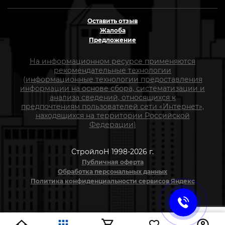
Оставить отзыв
Жалоба
Предложение
На информационном ресурсе применяются
рекомендательные технологии
(информационные технологии предоставления
информации на основе сбора, систематизации и
анализа сведений, относящихся к
предпочтениям пользователей сети «Интернет»,
находящихся на территории Российской
Федерации)
СтройлоН 1998-2026 г.
Публичная оферта
Обработка персональных данных
Политика конфиденциальности сервисов Яндекс